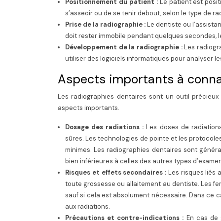
Positionnement du patient :
Le patient est posi
s’asseoir ou de se tenir debout, selon le type de r
Prise de la radiographie :
Le dentiste ou l’assista
doit rester immobile pendant quelques secondes, le
Développement de la radiographie :
Les radiogr
utiliser des logiciels informatiques pour analyser l
Aspects importants à conna
Les radiographies dentaires sont un outil précieux
aspects importants.
Dosage des radiations :
Les doses de radiation
sûres. Les technologies de pointe et les protocole
minimes. Les radiographies dentaires sont géné
bien inférieures à celles des autres types d’exam
Risques et effets secondaires :
Les risques liés 
toute grossesse ou allaitement au dentiste. Les f
sauf si cela est absolument nécessaire. Dans ce ca
aux radiations.
Précautions et contre-indications :
En cas de 