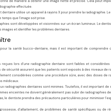
tionné de manière à obtenir une image nette et précise. Cela peut impl
adiographie effectuée.
nt dentaire utilise un appareil à rayons X pour prendre la radiographie. Le
 temps que l’image soit prise.
aphies sont développées et visionnées sur un écran lumineux. Le denti
es images et identifier les problèmes dentaires.
ître
 pour la santé bucco-dentaire, mais il est important de comprendre c
s reçues lors d’une radiographie dentaire sont faibles et considérée
s de sécurité assurent que les patients sont exposés à des niveaux de r
ralement considérées comme une procédure sûre, avec des doses de ra
ens médicaux.
aux radiographies dentaires sont minimes. Toutefois, il est important de 
emmes enceintes ne doivent généralement pas subir de radiographies de
s, le dentiste prendra des précautions particulières pour minimiser l’ex
grossesse, d’allaitement, de problèmes de santé spécifiques ou de ré