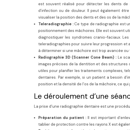
est souvent réalisé pour détecter les dents de
d’infection ou de douleur. Il peut également être
visualiser la position des dents et des os de la mâc
Teleradiographie :
Ce type de radiographie est une
positionnement des mâchoires. Elle est souvent util
diagnostiquer les syndromes cranio-faciaux. Les
teleradiographies pour suivre leur progression et a
à déterminer si une mâchoire est trop avancée ou tr
Radiographie 3D (Scanner Cone Beam) :
Le sca
images précises de la dentition et des structures
utiles pour planifier les traitements complexes, tel
dentaires. Par exemple, si un patient a besoin d’
position et la densité de l’os de la mâchoire, ce qu
Le déroulement d’une séanc
La prise d’une radiographie dentaire est une procédur
Préparation du patient :
Il est important d’enle
tablier de protection contre les rayons X est égale