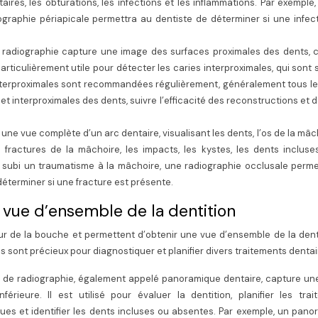
taires, les obturations, les infections et les inflammations. Par exemple,
graphie périapicale permettra au dentiste de déterminer si une infec
 radiographie capture une image des surfaces proximales des dents, c
 particulièrement utile pour détecter les caries interproximales, qui sont
es interproximales sont recommandées régulièrement, généralement tous le
 et interproximales des dents, suivre l’efficacité des reconstructions et 
une vue complète d’un arc dentaire, visualisant les dents, l’os de la mâc
es fractures de la mâchoire, les impacts, les kystes, les dents incluse
a subi un traumatisme à la mâchoire, une radiographie occlusale perm
éterminer si une fracture est présente.
e vue d’ensemble de la dentition
eur de la bouche et permettent d’obtenir une vue d’ensemble de la dent
ont précieux pour diagnostiquer et planifier divers traitements dentai
 de radiographie, également appelé panoramique dentaire, capture un
érieure. Il est utilisé pour évaluer la dentition, planifier les trai
ues et identifier les dents incluses ou absentes. Par exemple, un pan