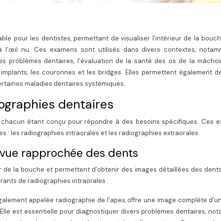
ble pour les dentistes, permettant de visualiser l’intérieur de la bouc
 à l’œil nu. Ces examens sont utilisés dans divers contextes, notam
s problèmes dentaires, l’évaluation de la santé des os de la mâchoir
s implants, les couronnes et les bridges. Elles permettent également d
 certaines maladies dentaires systémiques.
iographies dentaires
es, chacun étant conçu pour répondre à des besoins spécifiques. Ces 
 : les radiographies intraorales et les radiographies extraorales.
e vue rapprochée des dents
eur de la bouche et permettent d’obtenir des images détaillées des dent
rants de radiographies intraorales :
galement appelée radiographie de l’apex, offre une image complète d’u
. Elle est essentielle pour diagnostiquer divers problèmes dentaires, n