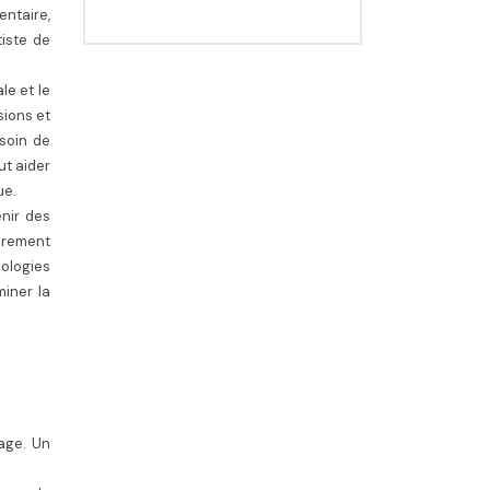
ntaire,
tiste de
le et le
sions et
soin de
ut aider
ue.
nir des
ièrement
hologies
miner la
mage. Un