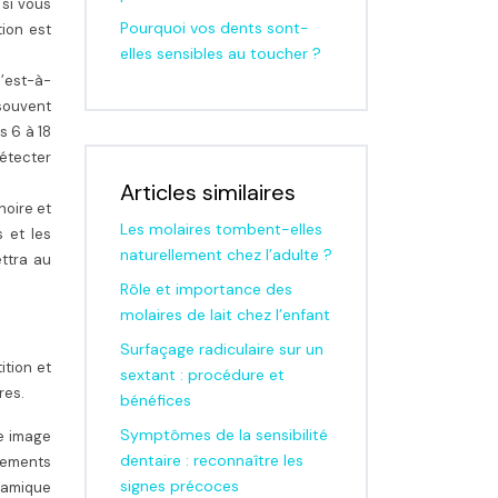
 si vous
Pourquoi vos dents sont-
tion est
elles sensibles au toucher ?
’est-à-
 souvent
s 6 à 18
détecter
Articles similaires
hoire et
Les molaires tombent-elles
s et les
naturellement chez l’adulte ?
ettra au
Rôle et importance des
molaires de lait chez l’enfant
Surfaçage radiculaire sur un
ition et
sextant : procédure et
res.
bénéfices
Symptômes de la sensibilité
e image
dentaire : reconnaître les
tements
signes précoces
oramique