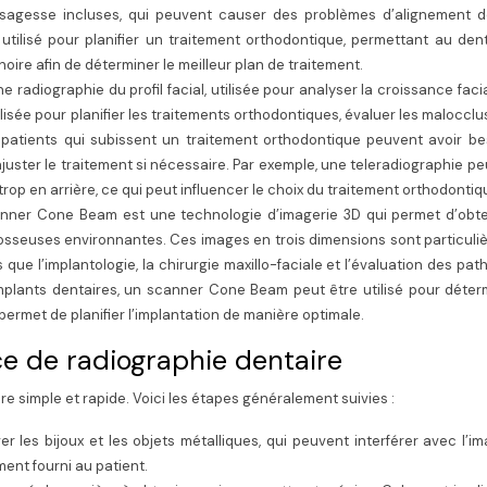
 sagesse incluses, qui peuvent causer des problèmes d’alignement de
 utilisé pour planifier un traitement orthodontique, permettant au den
hoire afin de déterminer le meilleur plan de traitement.
 radiographie du profil facial, utilisée pour analyser la croissance facia
isée pour planifier les traitements orthodontiques, évaluer les malocclu
 patients qui subissent un traitement orthodontique peuvent avoir be
juster le traitement si nécessaire. Par exemple, une teleradiographie pe
op en arrière, ce qui peut influencer le choix du traitement orthodontiq
nner Cone Beam est une technologie d’imagerie 3D qui permet d’obte
 osseuses environnantes. Ces images en trois dimensions sont particul
s que l’implantologie, la chirurgie maxillo-faciale et l’évaluation des pat
implants dentaires, un scanner Cone Beam peut être utilisé pour déter
i permet de planifier l’implantation de manière optimale.
e de radiographie dentaire
e simple et rapide. Voici les étapes généralement suivies :
ver les bijoux et les objets métalliques, qui peuvent interférer avec l’i
ment fourni au patient.