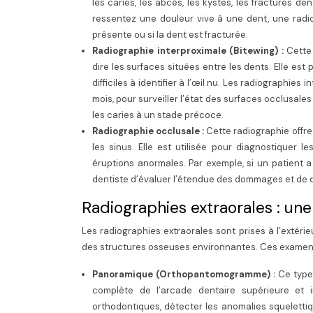
les caries, les abcès, les kystes, les fractures den
ressentez une douleur vive à une dent, une radio
présente ou si la dent est fracturée.
Radiographie interproximale (Bitewing) :
Cette
dire les surfaces situées entre les dents. Elle est
difficiles à identifier à l’œil nu. Les radiographi
mois, pour surveiller l’état des surfaces occlusales
les caries à un stade précoce.
Radiographie occlusale :
Cette radiographie offre 
les sinus. Elle est utilisée pour diagnostiquer l
éruptions anormales. Par exemple, si un patient 
dentiste d’évaluer l’étendue des dommages et de d
Radiographies extraorales : un
Les radiographies extraorales sont prises à l’extéri
des structures osseuses environnantes. Ces examens s
Panoramique (Orthopantomogramme) :
Ce type
complète de l’arcade dentaire supérieure et inf
orthodontiques, détecter les anomalies squelettiq