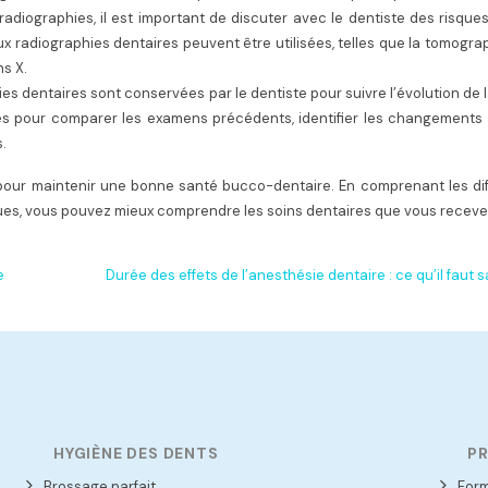
 radiographies, il est important de discuter avec le dentiste des risque
ux radiographies dentaires peuvent être utilisées, telles que la tomogra
ns X.
es dentaires sont conservées par le dentiste pour suivre l’évolution de 
es pour comparer les examens précédents, identifier les changements 
s.
l pour maintenir une bonne santé bucco-dentaire. En comprenant les di
ques, vous pouvez mieux comprendre les soins dentaires que vous receve
e
Durée des effets de l’anesthésie dentaire : ce qu’il faut s
HYGIÈNE DES DENTS
PR
Brossage parfait
Form