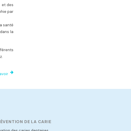
s et des
phie par
la santé
dans la
fférents
z.
avoir
ÉVENTION DE LA CARIE
ation des caries dentaires