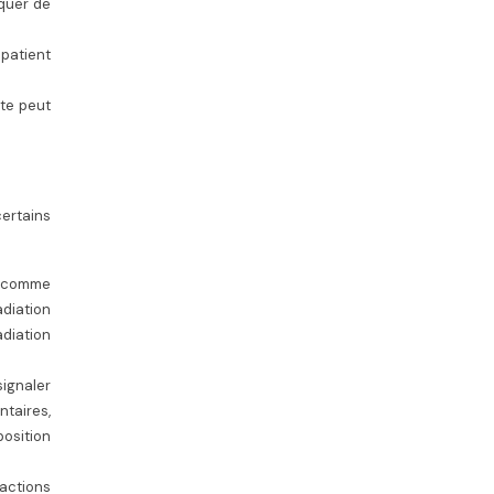
iquer de
 patient
ste peut
ertains
s comme
adiation
diation
signaler
ntaires,
position
actions