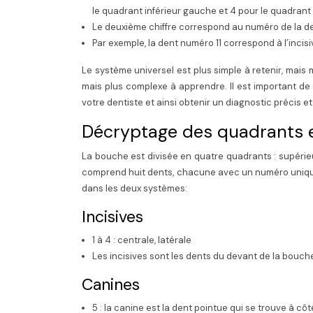
le quadrant inférieur gauche et 4 pour le quadrant i
Le deuxième chiffre correspond au numéro de la den
Par exemple, la dent numéro 11 correspond à l’inci
Le système universel est plus simple à retenir, mais 
mais plus complexe à apprendre. Il est important 
votre dentiste et ainsi obtenir un diagnostic précis e
Décryptage des quadrants 
La bouche est divisée en quatre quadrants : supérieu
comprend huit dents, chacune avec un numéro unique.
dans les deux systèmes:
Incisives
1 à 4 : centrale, latérale
Les incisives sont les dents du devant de la bouche
Canines
5 : la canine est la dent pointue qui se trouve à côt