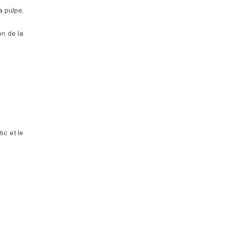
a pulpe,
on de la
ic et le