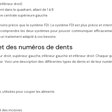
nférieur droit).
t dans le quadrant, allant de 1 à 8.
sive centrale supérieure gauche.
moins précis que le système FDI. Le système FDI est plus précis et intern
de comprendre les deux systèmes pour pouvoir communiquer efficaceme
t un traitement adapté à vos besoins.
et des numéros de dents
r droit, supérieur gauche, inférieur gauche et inférieur droit. Chaque 
 Voici une description des différentes types de dents et de leur numé
, utilisées pour couper les aliments.
é des incisives.