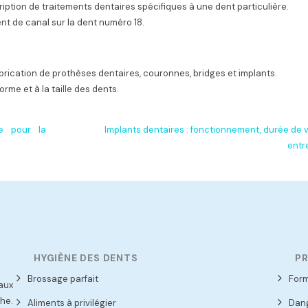
ription de traitements dentaires spécifiques à une dent particulière.
nt de canal sur la dent numéro 18.
abrication de prothèses dentaires, couronnes, bridges et implants.
orme et à la taille des dents.
e pour la
Implants dentaires : fonctionnement, durée de v
entr
HYGIÈNE DES DENTS
PR
Brossage parfait
Form
aux
he.
Aliments à privilégier
Dang