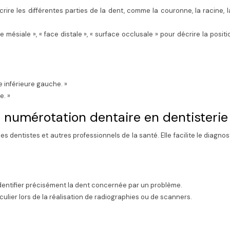
rire les différentes parties de la dent, comme la couronne, la racine, l
siale », « face distale », « surface occlusale » pour décrire la positi
e inférieure gauche. »
e. »
a numérotation dentaire en dentisterie
s dentistes et autres professionnels de la santé. Elle facilite le diagnost
dentifier précisément la dent concernée par un problème.
ticulier lors de la réalisation de radiographies ou de scanners.